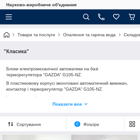
Науково-виробниче об'єднання
Товари та послуги
Опалення та гаряча вода
Складов
"Класика"
Блоки електромеханічної автоматики на базі
терморегулятора "GAZDA" G105-NZ.
В пластиковому корпусі змонтовані автоматичний вимикач,
контактор і
терморегулятор "GAZDA" G105-NZ.
У комплекті з блоком поставляється цифровий датчик
температури DS18B20, довжина кабеля 1м
Показати все
"Класичний" набір функцій:
- автоматичне підтримування температури теплоносія у
Сортування
0
Фільтри
встановлених користувачем межах (цифровий
терморегулятор з виносним датчиком);