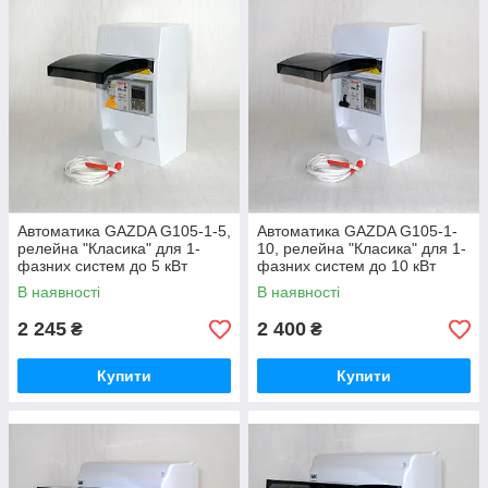
- взаємоузгоджена робота котла і насоса - наявність
тимчасових затримок включення (для "прокачування"
теплоносія);
- вхід для підключення зовнішніх керуючих пристроїв
(кімнатний термостат і ін).
Автоматика GAZDA G105-1-5,
Автоматика GAZDA G105-1-
релейна "Класика" для 1-
10, релейна "Класика" для 1-
фазних систем до 5 кВт
фазних систем до 10 кВт
В наявності
В наявності
2 245
2 400
₴
₴
Купити
Купити