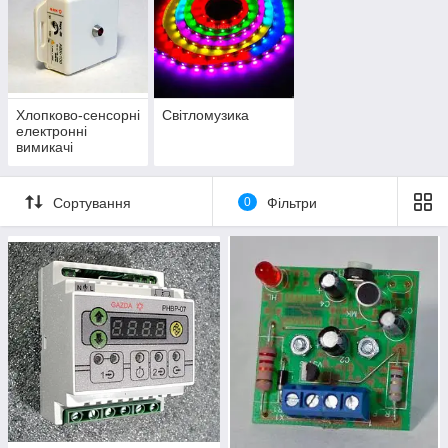
Хлопково-сенсорні
Світломузика
електронні
вимикачі
Сортування
0
Фільтри