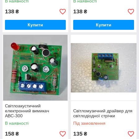
В наявності
В наявності
138
138
₴
₴
Купити
Купити
Світлоакустичний
електронний вимикач
Світломузичний драйвер для
АВС-300
світлодіодної стрічки
В наявності
Під замовлення
158
135
₴
₴