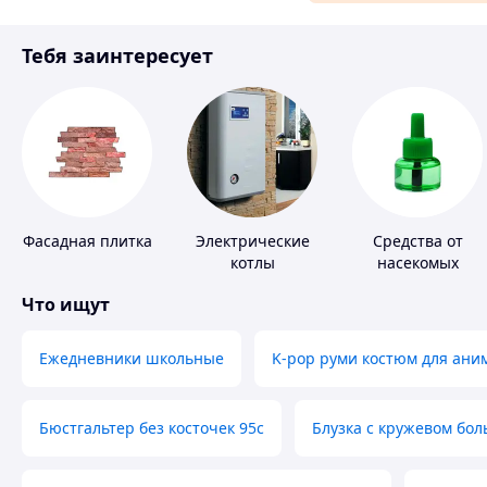
Материалы для ремонта
Тебя заинтересует
Спорт и отдых
Фасадная плитка
Электрические
Средства от
котлы
насекомых
Что ищут
Ежедневники школьные
K-pop руми костюм для ани
Бюстгальтер без косточек 95с
Блузка с кружевом бо