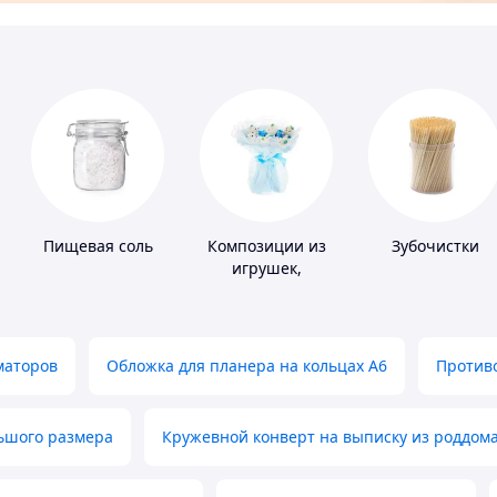
Пищевая соль
Композиции из
Зубочистки
игрушек,
одежды,
подгузников
маторов
Обложка для планера на кольцах А6
Противо
льшого размера
Кружевной конверт на выписку из роддом