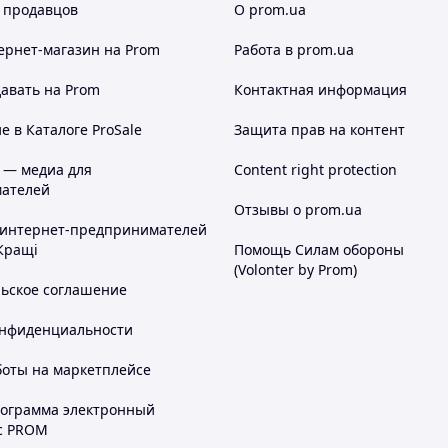
 продавцов
О prom.ua
ернет-магазин
на Prom
Работа в prom.ua
авать на Prom
Контактная информация
 в Каталоге ProSale
Защита прав на контент
 — медиа для
Content right protection
ателей
Отзывы о prom.ua
 интернет-предпринимателей
Кращі
Помощь Силам обороны
(Volonter by Prom)
льское соглашение
онфиденциальности
боты на маркетплейсе
рограмма электронный
с PROM