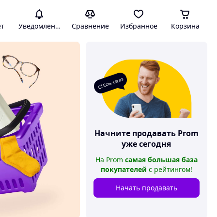
ет
Уведомления
Сравнение
Избранное
Корзина
О! Есть заказ
Начните продавать
Prom
уже сегодня
На
Prom
самая большая база
покупателей
с рейтингом
!
Начать продавать