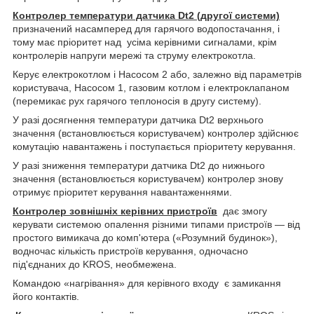
Контролер температури датчика
Dt
2 (другої системи)
призначений насамперед для гарячого водопостачання, і
тому має пріоритет над усіма керівними сигналами, крім
контролерів напруги мережі та струму електрокотла.
Керує електрокотлом і Насосом 2 або, залежно від параметрів
користувача, Насосом 1, газовим котлом і електроклапаном
(перемикає рух гарячого теплоносія в другу систему).
У разі досягнення температури датчика Dt2 верхнього
значення (встановлюється користувачем) контролер здійснює
комутацію навантажень і поступається пріоритету керування.
У разі зниження температури датчика Dt2 до нижнього
значення (встановлюється користувачем) контролер знову
отримує пріоритет керування навантаженнями.
Контролер зовнішніх керівних пристроїв
дає змогу
керувати системою опалення різними типами пристроїв — від
простого вимикача до комп'ютера («Розумний будинок»),
водночас кількість пристроїв керування, одночасно
під'єднаних до KROS, необмежена.
Командою «нагрівання» для керівного входу є замикання
його контактів.