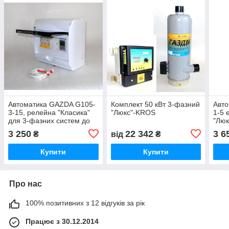
Автоматика GAZDA G105-
Комплект 50 кВт 3-фазний
Авт
3-15, релейна "Класика"
"Люкс"-KROS
1-5 
для 3-фазних систем до
"Люк
15 кВт
сист
3 250
22 342
3 6
₴
від
₴
Купити
Купити
Про нас
100% позитивних з 12 відгуків за рік
Працює з 30.12.2014