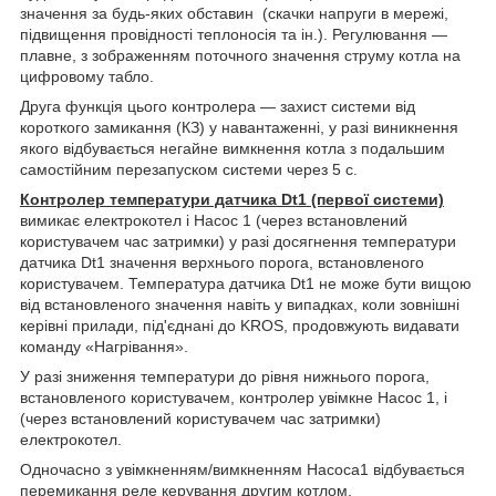
значення за будь-яких обставин (скачки напруги в мережі,
підвищення провідності теплоносія та ін.). Регулювання —
плавне, з зображенням поточного значення струму котла на
цифровому табло.
Друга функція цього контролера — захист системи від
короткого замикання (КЗ) у навантаженні, у разі виникнення
якого відбувається негайне вимкнення котла з подальшим
самостійним перезапуском системи через 5 с.
Контролер температури датчика
Dt
1 (первої системи)
вимикає електрокотел і Насос 1 (через встановлений
користувачем час затримки) у разі досягнення температури
датчика Dt1 значення верхнього порога, встановленого
користувачем. Температура датчика Dt1 не може бути вищою
від встановленого значення навіть у випадках, коли зовнішні
керівні прилади, під'єднані до KROS, продовжують видавати
команду «Нагрівання».
У разі зниження температури до рівня нижнього порога,
встановленого користувачем, контролер увімкне Насос 1, і
(через встановлений користувачем час затримки)
електрокотел.
Одночасно з увімкненням/вимкненням Насоса1 відбувається
перемикання реле керування другим котлом.