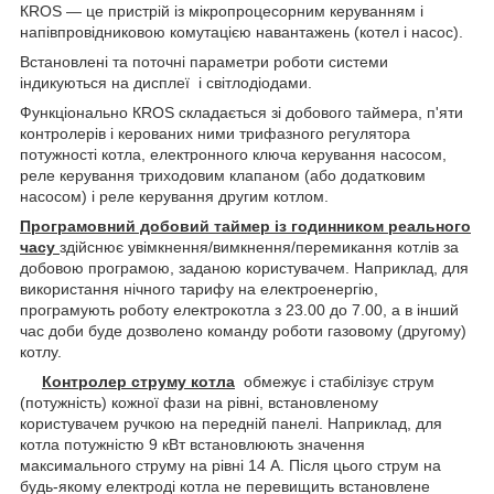
КROS — це пристрій із мікропроцесорним керуванням і
напівпровідниковою комутацією навантажень (котел і насос).
Встановлені та поточні параметри роботи системи
індикуються на дисплеї і світлодіодами.
Функціонально КROS складається зі добового таймера, п'яти
контролерів і керованих ними трифазного регулятора
потужності котла, електронного ключа керування насосом,
реле керування триходовим клапаном (або додатковим
насосом) і реле керування другим котлом.
Програмовний добовий таймер із годинником реального
часу
здійснює увімкнення/вимкнення/перемикання котлів за
добовою програмою, заданою користувачем. Наприклад, для
використання нічного тарифу на електроенергію,
програмують роботу електрокотла з 23.00 до 7.00, а в інший
час доби буде дозволено команду роботи газовому (другому)
котлу.
Контролер струму котла
обмежує і стабілізує струм
(потужність) кожної фази на рівні, встановленому
користувачем ручкою на передній панелі. Наприклад, для
котла потужністю 9 кВт встановлюють значення
максимального струму на рівні 14 А. Після цього струм на
будь-якому електроді котла не перевищить встановлене