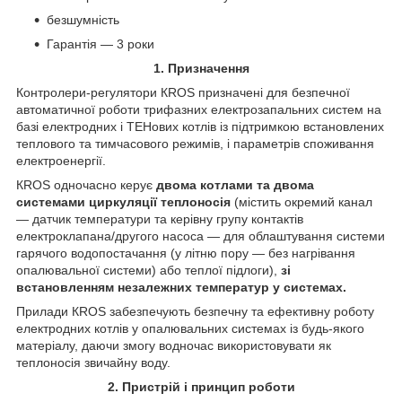
безшумність
Гарантія — 3 роки
1. Призначення
Контролери-регулятори КROS призначені для безпечної
автоматичної роботи трифазних електрозапальних систем на
базі електродних і ТЕНових котлів із підтримкою встановлених
теплового та тимчасового режимів, і параметрів споживання
електроенергії.
КROS одночасно керує
двома котлами та двома
системами циркуляції теплоносія
(містить окремий канал
— датчик температури та керівну групу контактів
електроклапана/другого насоса — для облаштування системи
гарячого водопостачання (у літню пору — без нагрівання
опалювальної системи) або теплої підлоги),
зі
встановленням незалежних температур у системах.
Прилади КROS забезпечують безпечну та ефективну роботу
електродних котлів у опалювальних системах із будь-якого
матеріалу, даючи змогу водночас використовувати як
теплоносія звичайну воду.
2. Пристрій і принцип роботи