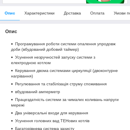
Опис
Характеристики
Доставка
Оплата
Умови п
Опис
Програмування роботи системи опалення упродовж
доби (вбудований добовий таймер)
Усунення незручностей запуску системи з
електродною котлом
Керування двома системами циркуляції (двоконтурне
нагрівання)
Регулювання та стабілізація струму споживання
вбудований амперметр
Працездатність системи за чималих коливань напруги
мережі
Два універсальні входи для керування
Усунення головних вад ТЕНових котлів
Багаторівнева система захисту