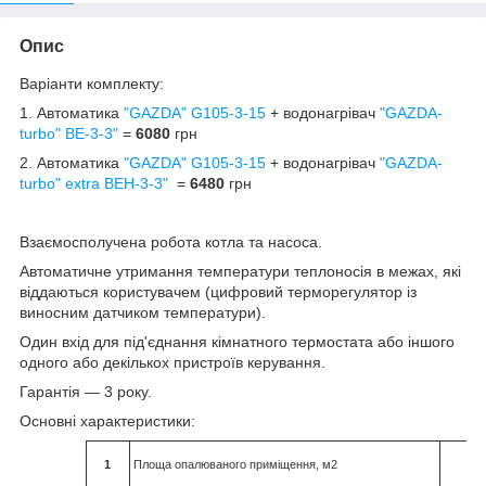
Опис
Варіанти комплекту:
1. Автоматика
"GAZDA" G105-3-15
+ водонагрівач
"GAZDA-
turbo" ВЕ-3-3"
=
6080
грн
2.
Автоматика
"GAZDA" G105-3-15
+ водонагрівач
"GAZDA-
turbo
" extra
ВЕН-3-3"
=
6480
грн
Взаємосполучена робота котла та насоса.
Автоматичне утримання температури теплоносія в межах, які
віддаються користувачем (цифровий терморегулятор із
виносним датчиком температури).
Один вхід для під'єднання кімнатного термостата або іншого
одного або декількох пристроїв керування.
Гарантія — 3 року.
Основні характеристики:
1
Площа опалюваного приміщення, м2