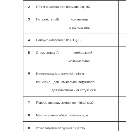
2
Об'єм опалюваного приміщення, м3
8
3
Потужність, кВт: номінальна
максимальна
4
Напруга живлення
50/60
Гц, В
5
Струм котла, А: номінальний
максимальний
6
Електропровідність теплоносія, μ
S
/
sm
при
20°
С: для номінальної потужності
для максимальної потужності
7
Переріз проводу живлення, (мідь) мм2
8
Максимальний об'єм теплоносія, л
9
Ду
Розмір патрубків під'єднання в систему