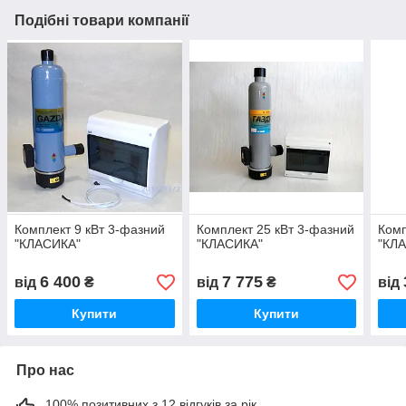
Подібні товари компанії
Комплект 9 кВт 3-фазний
Комплект 25 кВт 3-фазний
Комп
"КЛАСИКА"
"КЛАСИКА"
"КЛ
6 400
7 775
від
₴
від
₴
від
Купити
Купити
Про нас
100% позитивних з 12 відгуків за рік